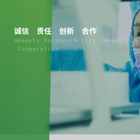
诚
信
责
任
创
新
合
作
H
o
n
e
s
t
y
R
e
s
p
o
n
s
i
b
i
l
i
t
y
I
n
n
o
v
a
t
i
o
n
C
o
o
p
e
r
a
t
i
o
n