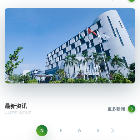
Better life with AmoyDx
最新资讯
更多新闻

LATEST NEWS

N
E
W
S