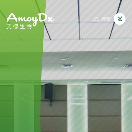
搜索


