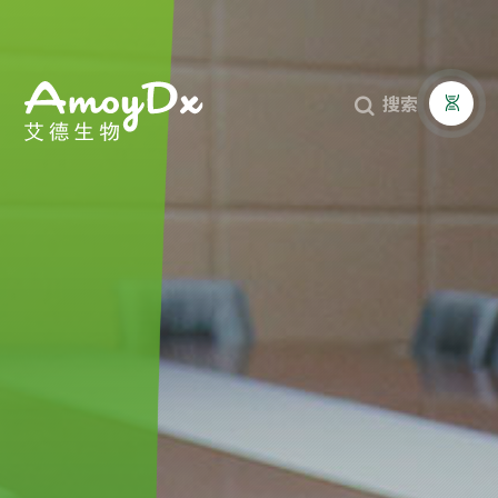
搜索


