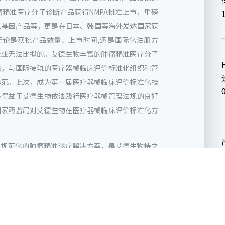
瘤精准医疗分子诊断产品获得NMPA批准上市，重磅
-11基因产品等，更是在日本、韩国等海外发达国家获
无论是获批产品数量、上市时间,还是国际化注册方
企业无法比拟的。艾德生物丰富的肿瘤精准医疗分子
验，与国际接轨的医疗器械临床评价标准化组织和管
典范。此次，成为第一届医疗器械临床评价标准化技
是得益于艾德生物依法践行医疗器械管理法规的良好
国家药监局对艾德生物在医疗器械临床评价标准化方
规范化的肿瘤精准诊疗解决方案，是艾德生物持之
一届医疗器械临床评价标准化技术归口单位成员，是
生物将继续不遗余力地推动医疗器械临床评价标准
准诊疗的标准化和规范化进程，助力肿瘤精准医疗行