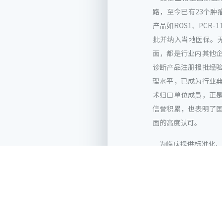
路，至今已有23个肿
产品如ROS1、PCR
批并纳入当地医保。
面，都是行业内其他
诊断产品注册报批经
理水平，已成为行业
术归口单位成员，正
信誉积累，也表明了
面的高度认可。
为临床提供标准化、
以恒的追求。成为第
肯定更是责任，艾德
化，加速我国肿瘤精
业规范化发展。