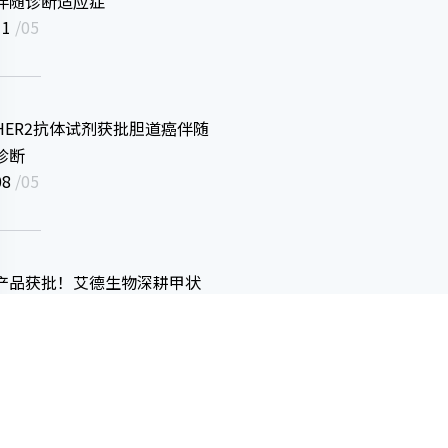
伴随诊断适应症
11
/05
HER2抗体试剂获批胆道癌伴随
诊断
08
/05
产品获批！艾德生物深耕甲状
腺癌辅助诊断
08
/05
艾德生物荣膺第七届厦门市质