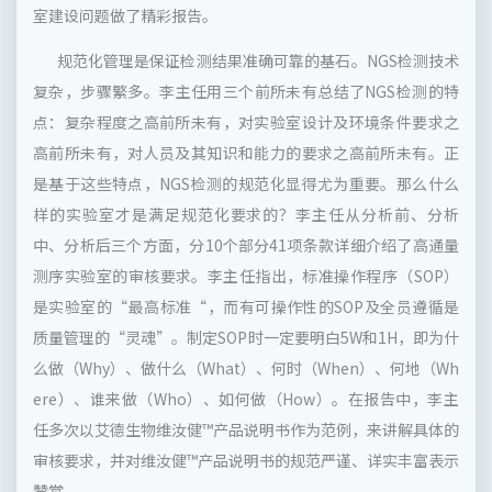
室建设问题做了精彩报告。
规范化管理是保证检测结果准确可靠的基石。NGS检测技术
复杂，步骤繁多。李主任用三个前所未有总结了NGS检测的特
点：复杂程度之高前所未有，对实验室设计及环境条件要求之
高前所未有，对人员及其知识和能力的要求之高前所未有。正
是基于这些特点，NGS检测的规范化显得尤为重要。那么什么
样的实验室才是满足规范化要求的？李主任从分析前、分析
中、分析后三个方面，分10个部分41项条款详细介绍了高通量
测序实验室的审核要求。李主任指出，标准操作程序（SOP）
是实验室的“最高标准“，而有可操作性的SOP及全员遵循是
质量管理的“灵魂”。制定SOP时一定要明白5W和1H，即为什
么做（Why）、做什么（What）、何时（When）、何地（Wh
ere）、谁来做（Who）、如何做（How）。在报告中，李主
任多次以艾德生物维汝健™产品说明书作为范例，来讲解具体的
审核要求，并对维汝健™产品说明书的规范严谨、详实丰富表示
赞赏。