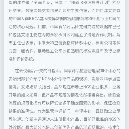
库的建立做了全面介绍，分享了“NGS BRCA校准计划”的测
评结果。数据库是突变结果判读的主要依据，而如何建立完善
的中国人群BRCA基因变异数据库是临床领域和检测行业共同关
注的核心问题。目前，中国食品药品检定研究院的数据库已经
和包括艾德生物在内的多家检测公司建立了沟通合作机制。黄
杰主任也表示，未来会和卫健委临床检验中心、检测公司等多
方面一起合作，推动建立公平公正透明的标准数据库及行业标
准和评价系统。
在会议最后一天的日程中，国家药品监督管理局审评中心的
安娟娟部长介绍了NGS体外诊断产品的现状、发展及科学监管
情况。安娟娟部长指出，虽然现在市场上NGS企业很多，业务
开展的如火如荼，但产品不规范的情况依然相当突出。检测全
流程的规范化操作可以降低诸多不确定因素的影响，保证检测
结果的准确性。作为监管审评部门，审评中心一直鼓励企业尽
可能通过创新审评通道来注册报批产品，目前已批准的NGS体
外诊断产品大部分也是以创新优先产品的形式获批的。技术创