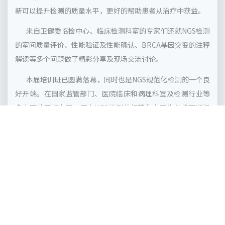
新可以提升检测的质量水平，更好的帮助患者从治疗中获益。
来自卫健委临检中心、临床检测科室的专家们还就NGS检测
的室间质量评价、性能验证及性能确认、BRCA基因突变的注释
解读等多个问题做了精彩分享及现场交流讨论。
本届培训班已圆满落幕，同时也是NGS规范化检测的一个良
好开端。在国家监管部门、医院临床和病理科室及检测行业等
多方面共同努力下，国内NGS检测的规范化水平也必将不断提
升，为临床患者提供准确可靠的检测结果，有效帮助更多患者
从精准医疗中获益。