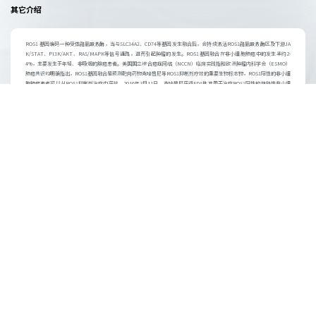
其它介绍
ROS1 基因编码一种受体酪氨酸激酶，当与SLC34A2、CD74等基因发生融合后，会持续激活ROS1酪氨酸激酶区及下游JA
K/STAT、PI3K/AKT、RAS/MAPK等信号通路，进而引起肿瘤的发生。ROS1基因融合在非小细胞肺癌中的发生率约2-
4%，主要发生于年轻、非吸烟的腺癌患者。美国国立综合癌症网络（NCCN）临床实践指和欧洲肿瘤内科学会（ESMO）
肺癌共识均明确指出，ROS1基因融合是预测靶向药物克唑替尼等ROS1抑制剂疗效的重要生物标志物，ROS1阳性的非小细
胞肺癌患者可以从ROS1抑制剂治疗中获益。2016年3月11日，克唑替尼获得FDA批准用于治疗ROS1阳性的转移性非小细
胞肺癌。
参考文献
1. Chin L P., et al. J Thorac Oncol. 2012; 7:1625-30.
2. Bergethon K et al. J Clin Oncol. 2012; 30(8):863-70.
产品资质
注册号：国械注准20193401824