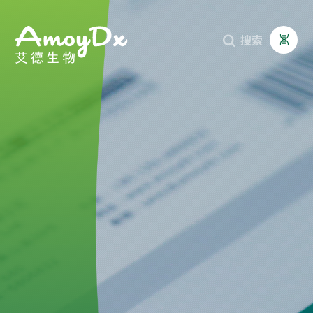
搜索


