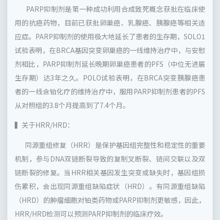
PARP抑制剂是第一种成功利用合成致死概念获批在临床使
用的抗癌药物，目前已获批卵巢癌、乳腺癌、胰腺癌等相关适
应症。PARP抑制剂的使用极大地延长了患者的生存期，SOLO1
试验表明，在BRCA基因突变卵巢癌的一线维持治疗中，与安慰
剂相比，PARP抑制剂延长晚期卵巢癌患者的PFS（中位无进展
生存期）达3年之久。POLO试验表明，在BRCA突变胰腺癌患
者的一线含铂化疗的维持治疗中，服用PARP抑制剂患者的PFS
从对照组的3.8个月提高到了7.4个月。
▍关于HRR/HRD：
同源重组修复（HRR）是保护基因组完整性和稳定性的重要
机制，参与DNA双链断裂导致的复制叉断裂、链间交联以及双
链断裂的修复。当HRR相关基因发生突变或缺失时，基因组损
伤累积，会出现同源重组缺陷症状（HRD）。有同源重组缺陷
（HRD）的肿瘤细胞对铂类药物或PARP抑制剂更敏感，因此，
HRR/HRD检测可以预测PARP抑制剂的临床疗效。